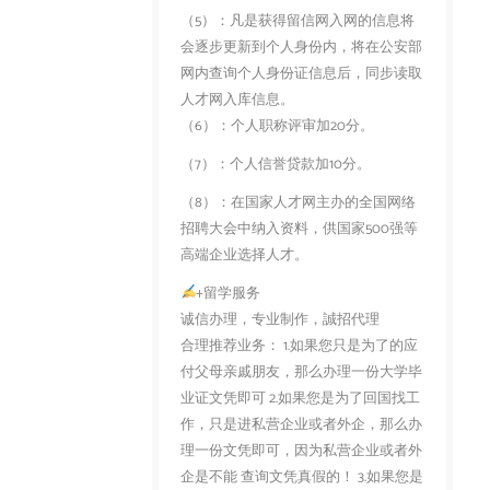
（5）：凡是获得留信网入网的信息将
会逐步更新到个人身份内，将在公安部
网内查询个人身份证信息后，同步读取
人才网入库信息。
（6）：个人职称评审加20分。
（7）：个人信誉贷款加10分。
（8）：在国家人才网主办的全国网络
招聘大会中纳入资料，供国家500强等
高端企业选择人才。
+留学服务
诚信办理，专业制作，誠招代理
合理推荐业务： 1.如果您只是为了的应
付父母亲戚朋友，那么办理一份大学毕
业证文凭即可 2.如果您是为了回国找工
作，只是进私营企业或者外企，那么办
理一份文凭即可，因为私营企业或者外
企是不能 查询文凭真假的！ 3.如果您是