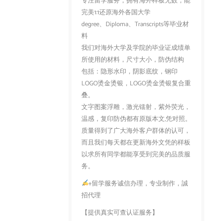
专注留学服务，拥有海外样板无数，能
完美1:1还原海外各国大学
degree、Diploma、Transcripts等毕业材
料
我们对海外大学及学院的毕业证成绩单
所使用的材料，尺寸大小，防伪结构
包括：隐形水印，阴影底纹，钢印
LOGO烫金烫银，LOGO烫金烫银复合重
叠。
文字图案浮雕，激光镭射，紫外荧光，
温感，复印防伪都有原版本文,凭对照。
质量得到了广大海外客户群体的认可，
而且我们每天都在更新海外文凭的样板
以求所有同学都能享受到完美的品质服
务。
+留学服务诚信办理，专业制作，誠
招代理
【提供真实可查认证服务】