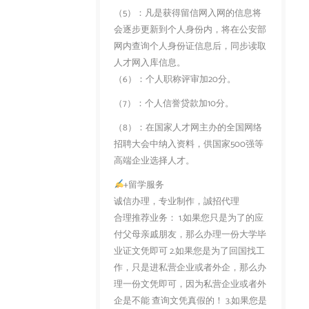
（5）：凡是获得留信网入网的信息将
会逐步更新到个人身份内，将在公安部
网内查询个人身份证信息后，同步读取
人才网入库信息。
（6）：个人职称评审加20分。
（7）：个人信誉贷款加10分。
（8）：在国家人才网主办的全国网络
招聘大会中纳入资料，供国家500强等
高端企业选择人才。
+留学服务
诚信办理，专业制作，誠招代理
合理推荐业务： 1.如果您只是为了的应
付父母亲戚朋友，那么办理一份大学毕
业证文凭即可 2.如果您是为了回国找工
作，只是进私营企业或者外企，那么办
理一份文凭即可，因为私营企业或者外
企是不能 查询文凭真假的！ 3.如果您是