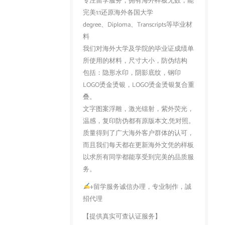
专注留学服务，拥有海外样板无数，能
完美1:1还原海外各国大学
degree、Diploma、Transcripts等毕业材
料
我们对海外大学及学院的毕业证成绩单
所使用的材料，尺寸大小，防伪结构
包括：隐形水印，阴影底纹，钢印
LOGO烫金烫银，LOGO烫金烫银复合重
叠。
文字图案浮雕，激光镭射，紫外荧光，
温感，复印防伪都有原版本文,凭对照。
质量得到了广大海外客户群体的认可，
而且我们每天都在更新海外文凭的样板
以求所有同学都能享受到完美的品质服
务。
+留学服务诚信办理，专业制作，誠
招代理
【提供真实可查认证服务】