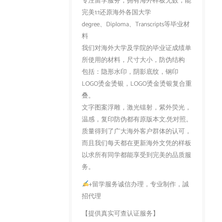
专注留学服务，拥有海外样板无数，能
完美1:1还原海外各国大学
degree、Diploma、Transcripts等毕业材
料
我们对海外大学及学院的毕业证成绩单
所使用的材料，尺寸大小，防伪结构
包括：隐形水印，阴影底纹，钢印
LOGO烫金烫银，LOGO烫金烫银复合重
叠。
文字图案浮雕，激光镭射，紫外荧光，
温感，复印防伪都有原版本文,凭对照。
质量得到了广大海外客户群体的认可，
而且我们每天都在更新海外文凭的样板
以求所有同学都能享受到完美的品质服
务。
+留学服务诚信办理，专业制作，誠
招代理
【提供真实可查认证服务】