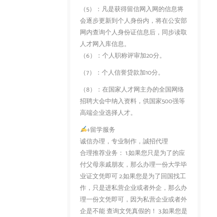
（5）：凡是获得留信网入网的信息将
会逐步更新到个人身份内，将在公安部
网内查询个人身份证信息后，同步读取
人才网入库信息。
（6）：个人职称评审加20分。
（7）：个人信誉贷款加10分。
（8）：在国家人才网主办的全国网络
招聘大会中纳入资料，供国家500强等
高端企业选择人才。
+留学服务
诚信办理，专业制作，誠招代理
合理推荐业务： 1.如果您只是为了的应
付父母亲戚朋友，那么办理一份大学毕
业证文凭即可 2.如果您是为了回国找工
作，只是进私营企业或者外企，那么办
理一份文凭即可，因为私营企业或者外
企是不能 查询文凭真假的！ 3.如果您是