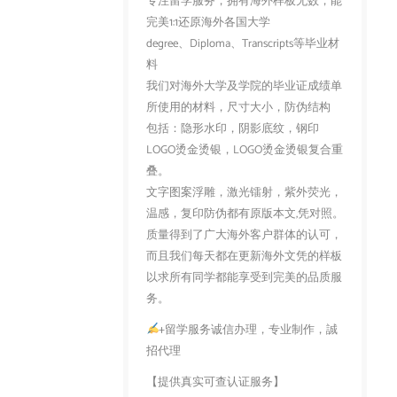
专注留学服务，拥有海外样板无数，能
完美1:1还原海外各国大学
degree、Diploma、Transcripts等毕业材
料
我们对海外大学及学院的毕业证成绩单
所使用的材料，尺寸大小，防伪结构
包括：隐形水印，阴影底纹，钢印
LOGO烫金烫银，LOGO烫金烫银复合重
叠。
文字图案浮雕，激光镭射，紫外荧光，
温感，复印防伪都有原版本文,凭对照。
质量得到了广大海外客户群体的认可，
而且我们每天都在更新海外文凭的样板
以求所有同学都能享受到完美的品质服
务。
+留学服务诚信办理，专业制作，誠
招代理
【提供真实可查认证服务】