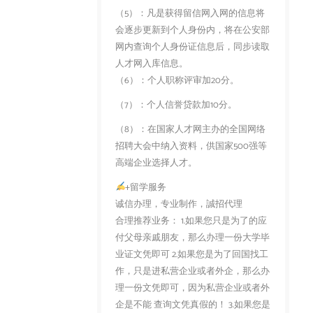
（5）：凡是获得留信网入网的信息将
会逐步更新到个人身份内，将在公安部
网内查询个人身份证信息后，同步读取
人才网入库信息。
（6）：个人职称评审加20分。
（7）：个人信誉贷款加10分。
（8）：在国家人才网主办的全国网络
招聘大会中纳入资料，供国家500强等
高端企业选择人才。
+留学服务
诚信办理，专业制作，誠招代理
合理推荐业务： 1.如果您只是为了的应
付父母亲戚朋友，那么办理一份大学毕
业证文凭即可 2.如果您是为了回国找工
作，只是进私营企业或者外企，那么办
理一份文凭即可，因为私营企业或者外
企是不能 查询文凭真假的！ 3.如果您是