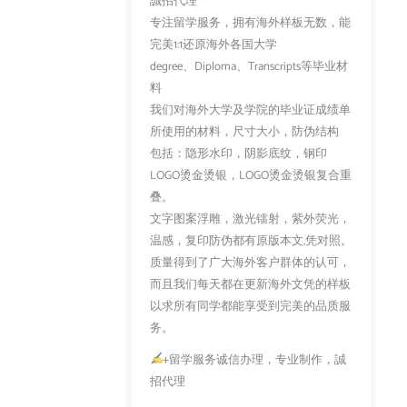
誠招代理
专注留学服务，拥有海外样板无数，能
完美1:1还原海外各国大学
degree、Diploma、Transcripts等毕业材
料
我们对海外大学及学院的毕业证成绩单
所使用的材料，尺寸大小，防伪结构
包括：隐形水印，阴影底纹，钢印
LOGO烫金烫银，LOGO烫金烫银复合重
叠。
文字图案浮雕，激光镭射，紫外荧光，
温感，复印防伪都有原版本文,凭对照。
质量得到了广大海外客户群体的认可，
而且我们每天都在更新海外文凭的样板
以求所有同学都能享受到完美的品质服
务。
+留学服务诚信办理，专业制作，誠
招代理