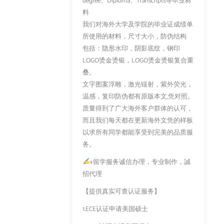
degree、Diploma、Transcripts等毕业材
料
我们对海外大学及学院的毕业证成绩单
所使用的材料，尺寸大小，防伪结构
包括：隐形水印，阴影底纹，钢印
LOGO烫金烫银，LOGO烫金烫银复合重
叠。
文字图案浮雕，激光镭射，紫外荧光，
温感，复印防伪都有原版本文,凭对照。
质量得到了广大海外客户群体的认可，
而且我们每天都在更新海外文凭的样板
以求所有同学都能享受到完美的品质服
务。
+留学服务诚信办理，专业制作，誠
招代理
【提供真实可查认证服务】
1.ECE认证申请美国硕士