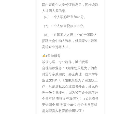
网内查询个人身份证信息后，同步读取
人才网入库信息。
（6）：个人职称评审加20分。
（7）：个人信誉贷款加10分。
（8）：在国家人才网主办的全国网络
招聘大会中纳入资料，供国家500强等
高端企业选择人才。
+留学服务
诚信办理，专业制作，誠招代理
合理推荐业务： 1.如果您只是为了的应
付父母亲戚朋友，那么办理一份大学毕
业证文凭即可 2.如果您是为了回国找工
作，只是进私营企业或者外企，那么办
理一份文凭即可，因为私营企业或者外
企是不能 查询文凭真假的！ 3.如果您是
要进国企 银行 事业单位 考公务员等就
需办理真实教育部学历认证！