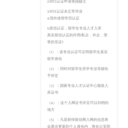
2.WES认证申请美国硕士
3.WSE认证未正常毕业
4.境外使馆学历认证
5.留信认证，留学生专业人才入库
真实留信认证的作用(私企，外企，荣
誉的见证):
（1）：该专业认证可证明留学生真实
留学身份
（2）：同时对留学生所学专业等级给
予评定
（3）：国家专业人才认证中心颁发入
库证书
（4）：这个入网证书并且可以归档到
地方
（5）：凡是获得留信网入网的信息将
会逐步更新到个人身份内，将在公安部