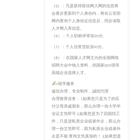
（5）：凡是获得留信网入网的信息将
会逐步更新到个人身份内，将在公安部
网内查询个人身份证信息后，同步读取
人才网入库信息。
（6）：个人职称评审加20分。
（7）：个人信誉贷款加10分。
（8）：在国家人才网主办的全国网络
招聘大会中纳入资料，供国家500强等
高端企业选择人才。
+留学服务
诚信办理，专业制作，誠招代理
合理推荐业务： 1.如果您只是为了的应
付父母亲戚朋友，那么办理一份大学毕
业证文凭即可 2.如果您是为了回国找工
作，只是进私营企业或者外企，那么办
理一份文凭即可，因为私营企业或者外
企是不能 查询文凭真假的！ 3.如果您是