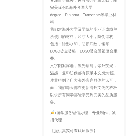
专注留学服务，拥有海外样板无数，能
完美1:1还原海外各国大学
degree、Diploma、Transcripts等毕业材
料
我们对海外大学及学院的毕业证成绩单
所使用的材料，尺寸大小，防伪结构
包括：隐形水印，阴影底纹，钢印
LOGO烫金烫银，LOGO烫金烫银复合重
叠。
文字图案浮雕，激光镭射，紫外荧光，
温感，复印防伪都有原版本文,凭对照。
质量得到了广大海外客户群体的认可，
而且我们每天都在更新海外文凭的样板
以求所有同学都能享受到完美的品质服
务。
+留学服务诚信办理，专业制作，誠
招代理
【提供真实可查认证服务】