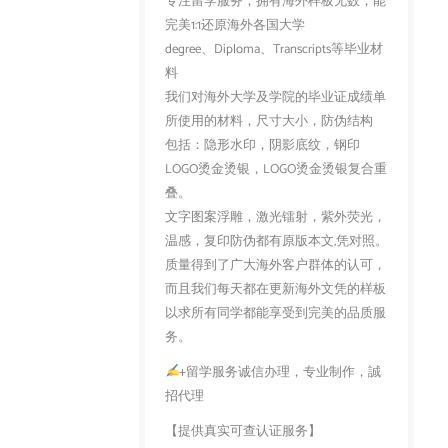
专注留学服务，拥有海外样板无数，能
完美1:1还原海外各国大学
degree、Diploma、Transcripts等毕业材
料
我们对海外大学及学院的毕业证成绩单
所使用的材料，尺寸大小，防伪结构
包括：隐形水印，阴影底纹，钢印
LOGO烫金烫银，LOGO烫金烫银复合重
叠。
文字图案浮雕，激光镭射，紫外荧光，
温感，复印防伪都有原版本文,凭对照。
质量得到了广大海外客户群体的认可，
而且我们每天都在更新海外文凭的样板
以求所有同学都能享受到完美的品质服
务。
+留学服务诚信办理，专业制作，誠
招代理
【提供真实可查认证服务】