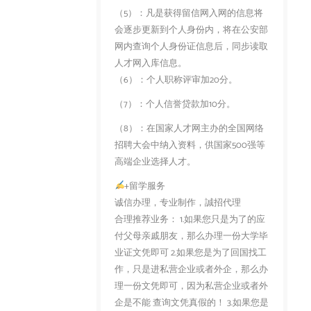
（5）：凡是获得留信网入网的信息将
会逐步更新到个人身份内，将在公安部
网内查询个人身份证信息后，同步读取
人才网入库信息。
（6）：个人职称评审加20分。
（7）：个人信誉贷款加10分。
（8）：在国家人才网主办的全国网络
招聘大会中纳入资料，供国家500强等
高端企业选择人才。
+留学服务
诚信办理，专业制作，誠招代理
合理推荐业务： 1.如果您只是为了的应
付父母亲戚朋友，那么办理一份大学毕
业证文凭即可 2.如果您是为了回国找工
作，只是进私营企业或者外企，那么办
理一份文凭即可，因为私营企业或者外
企是不能 查询文凭真假的！ 3.如果您是