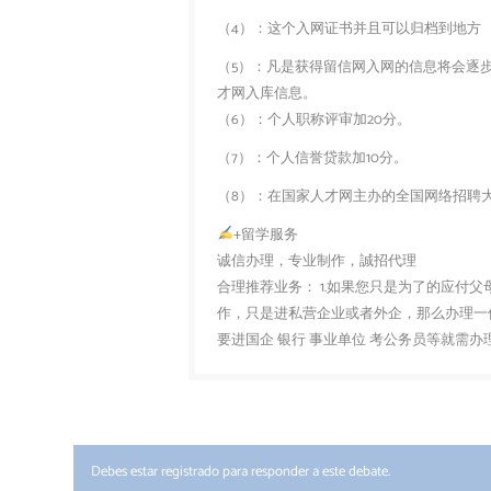
（4）：这个入网证书并且可以归档到地方
（5）：凡是获得留信网入网的信息将会逐
才网入库信息。
（6）：个人职称评审加20分。
（7）：个人信誉贷款加10分。
（8）：在国家人才网主办的全国网络招聘大
+留学服务
诚信办理，专业制作，誠招代理
合理推荐业务： 1.如果您只是为了的应付
作，只是进私营企业或者外企，那么办理一份
要进国企 银行 事业单位 考公务员等就需
Debes estar registrado para responder a este debate.