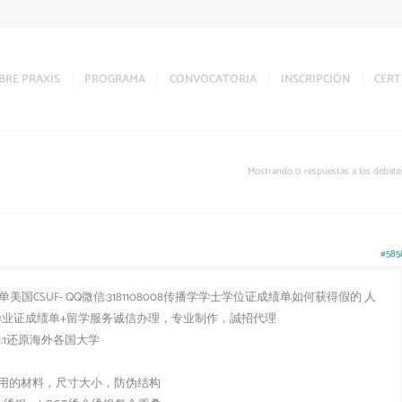
BRE PRAXIS
PROGRAMA
CONVOCATORIA
INSCRIPCIÓN
CERT
Mostrando 0 respuestas a los debate
#585
单美国CSUF- QQ微信:3181108008传播学学士学位证成绩单如何获得假的 人
8购买毕业证成绩单+留学服务诚信办理，专业制作，誠招代理
:1还原海外各国大学
用的材料，尺寸大小，防伪结构