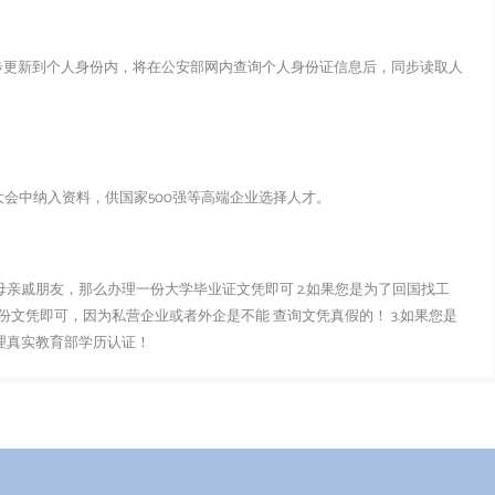
步更新到个人身份内，将在公安部网内查询个人身份证信息后，同步读取人
会中纳入资料，供国家500强等高端企业选择人才。
父母亲戚朋友，那么办理一份大学毕业证文凭即可 2.如果您是为了回国找工
文凭即可，因为私营企业或者外企是不能 查询文凭真假的！ 3.如果您是
办理真实教育部学历认证！