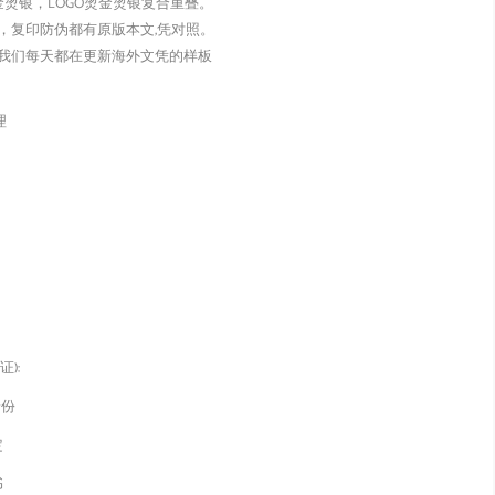
金烫银，LOGO烫金烫银复合重叠。
，复印防伪都有原版本文,凭对照。
我们每天都在更新海外文凭的样板
理
):
身份
定
书