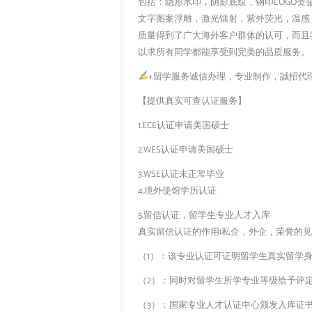
包括：隐形水印，阴影底纹，钢印LOGO烫
文字图案浮雕，激光镭射，紫外荧光，温感
质量得到了广大海外客户群体的认可，而且
以求所有同学都能享受到完美的品质服务。
+留学服务诚信办理，专业制作，誠招代
【提供真实可查认证服务】
1.ECE认证申请美国硕士
2.WES认证申请美国硕士
3.WSE认证未正常毕业
4.境外使馆学历认证
5.留信认证，留学生专业人才入库
真实留信认证的作用(私企，外企，荣誉的见证
（1）：该专业认证可证明留学生真实留学
（2）：同时对留学生所学专业等级给予评
（3）：国家专业人才认证中心颁发入库证