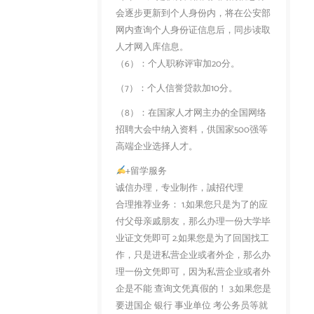
会逐步更新到个人身份内，将在公安部
网内查询个人身份证信息后，同步读取
人才网入库信息。
（6）：个人职称评审加20分。
（7）：个人信誉贷款加10分。
（8）：在国家人才网主办的全国网络
招聘大会中纳入资料，供国家500强等
高端企业选择人才。
+留学服务
诚信办理，专业制作，誠招代理
合理推荐业务： 1.如果您只是为了的应
付父母亲戚朋友，那么办理一份大学毕
业证文凭即可 2.如果您是为了回国找工
作，只是进私营企业或者外企，那么办
理一份文凭即可，因为私营企业或者外
企是不能 查询文凭真假的！ 3.如果您是
要进国企 银行 事业单位 考公务员等就