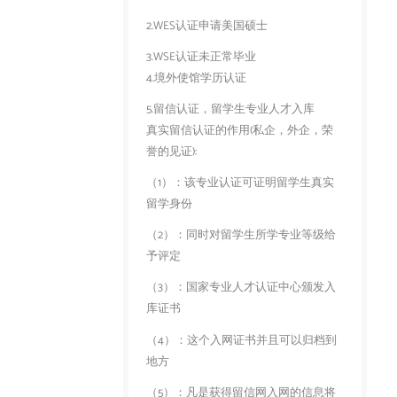
2.WES认证申请美国硕士
3.WSE认证未正常毕业
4.境外使馆学历认证
5.留信认证，留学生专业人才入库
真实留信认证的作用(私企，外企，荣
誉的见证):
（1）：该专业认证可证明留学生真实
留学身份
（2）：同时对留学生所学专业等级给
予评定
（3）：国家专业人才认证中心颁发入
库证书
（4）：这个入网证书并且可以归档到
地方
（5）：凡是获得留信网入网的信息将