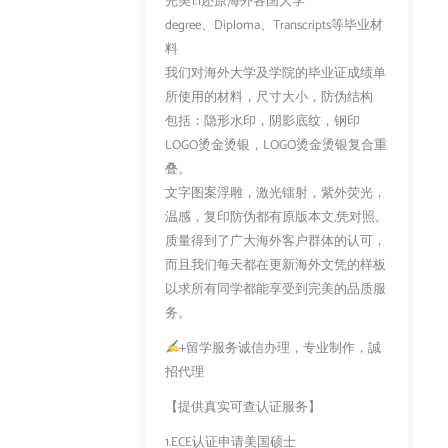
完美1:1还原海外各国大学
degree、Diploma、Transcripts等毕业材
料
我们对海外大学及学院的毕业证成绩单
所使用的材料，尺寸大小，防伪结构
包括：隐形水印，阴影底纹，钢印
LOGO烫金烫银，LOGO烫金烫银复合重
叠。
文字图案浮雕，激光镭射，紫外荧光，
温感，复印防伪都有原版本文,凭对照。
质量得到了广大海外客户群体的认可，
而且我们每天都在更新海外文凭的样板
以求所有同学都能享受到完美的品质服
务。
+留学服务诚信办理，专业制作，誠
招代理
【提供真实可查认证服务】
1.ECE认证申请美国硕士