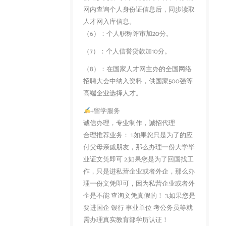
网内查询个人身份证信息后，同步读取
人才网入库信息。
（6）：个人职称评审加20分。
（7）：个人信誉贷款加10分。
（8）：在国家人才网主办的全国网络
招聘大会中纳入资料，供国家500强等
高端企业选择人才。
+留学服务
诚信办理，专业制作，誠招代理
合理推荐业务： 1.如果您只是为了的应
付父母亲戚朋友，那么办理一份大学毕
业证文凭即可 2.如果您是为了回国找工
作，只是进私营企业或者外企，那么办
理一份文凭即可，因为私营企业或者外
企是不能 查询文凭真假的！ 3.如果您是
要进国企 银行 事业单位 考公务员等就
需办理真实教育部学历认证！