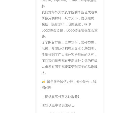
degree、Diploma、Transcripts等毕业材
料
我们对海外大学及学院的毕业证成绩单
所使用的材料，尺寸大小，防伪结构
包括：隐形水印，阴影底纹，钢印
LOGO烫金烫银，LOGO烫金烫银复合重
叠。
文字图案浮雕，激光镭射，紫外荧光，
温感，复印防伪都有原版本文,凭对照。
质量得到了广大海外客户群体的认可，
而且我们每天都在更新海外文凭的样板
以求所有同学都能享受到完美的品质服
务。
+留学服务诚信办理，专业制作，誠
招代理
【提供真实可查认证服务】
1.ECE认证申请美国硕士