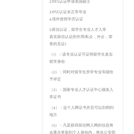
2.WES认证申请美国硕士
3.WSE认证未正常毕业
4.境外使馆学历认证
5.留信认证，留学生专业人才入库
真实留信认证的作用(私企，外企，荣
誉的见证):
（1）：该专业认证可证明留学生真实
留学身份
（2）：同时对留学生所学专业等级给
予评定
（3）：国家专业人才认证中心颁发入
库证书
（4）：这个入网证书并且可以归档到
地方
（5）：凡是获得留信网入网的信息将
会逐步更新到个人身份内，将在公安部