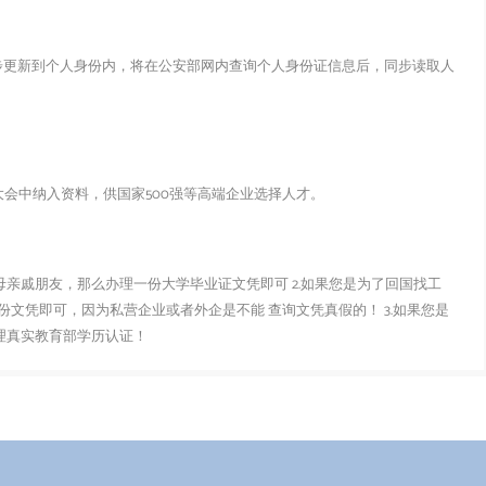
步更新到个人身份内，将在公安部网内查询个人身份证信息后，同步读取人
会中纳入资料，供国家500强等高端企业选择人才。
父母亲戚朋友，那么办理一份大学毕业证文凭即可 2.如果您是为了回国找工
文凭即可，因为私营企业或者外企是不能 查询文凭真假的！ 3.如果您是
办理真实教育部学历认证！