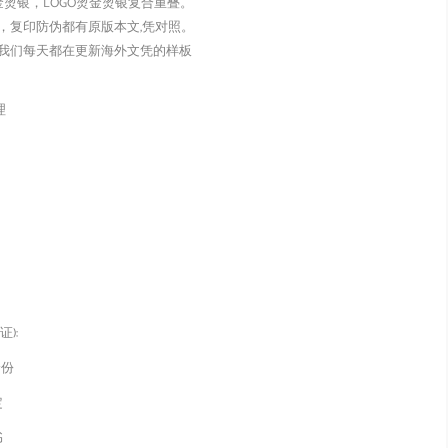
金烫银，LOGO烫金烫银复合重叠。
，复印防伪都有原版本文,凭对照。
我们每天都在更新海外文凭的样板
理
):
身份
定
书