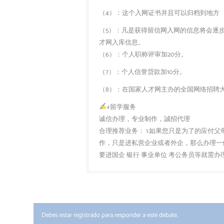
（4）：这个入网证书并且可以归档到地方
（5）：凡是获得留信网入网的信息将会逐
才网入库信息。
（6）：个人职称评审加20分。
（7）：个人信誉贷款加10分。
（8）：在国家人才网主办的全国网络招聘大
+留学服务
诚信办理，专业制作，誠招代理
合理推荐业务： 1.如果您只是为了的应付
作，只是进私营企业或者外企，那么办理一份
要进国企 银行 事业单位 考公务员等就需
Debes estar registrado para responder a este debate.