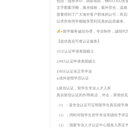
包括：隐形水印，阴影底纹，钢印LOGO烫
文字图案浮雕，激光镭射，紫外荧光，温感
质量得到了广大海外客户群体的认可，而且
以求所有同学都能享受到完美的品质服务。
+留学服务诚信办理，专业制作，誠招代
【提供真实可查认证服务】
1.ECE认证申请美国硕士
2.WES认证申请美国硕士
3.WSE认证未正常毕业
4.境外使馆学历认证
5.留信认证，留学生专业人才入库
真实留信认证的作用(私企，外企，荣誉的见证
（1）：该专业认证可证明留学生真实留学
（2）：同时对留学生所学专业等级给予评
（3）：国家专业人才认证中心颁发入库证