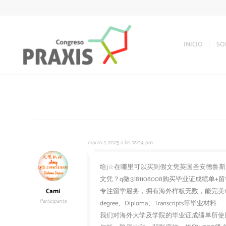
INICIO
SO
marzo 1, 2025 a las 12:04 pm
给j☆在哪里可以买到假文凭英国圣安德鲁斯大学学生
文凭？q微:3181108008购买毕业证成
Cami
专注留学服务，拥有海外样板无数，能完美1
Participante
degree、Diploma、Transcripts等毕业材料
我们对海外大学及学院的毕业证成绩单所使