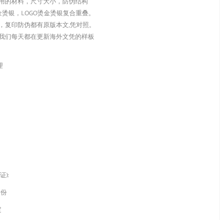
用的材料，尺寸大小，防伪结构
金烫银，LOGO烫金烫银复合重叠。
，复印防伪都有原版本文,凭对照。
我们每天都在更新海外文凭的样板
理
):
身份
定