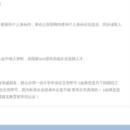
书
步更新到个人身份内，将在公安部网内查询个人身份证信息后，同步读取人
会中纳入资料，供国家500强等高端企业选择人才。
父母亲戚朋友，那么办理一份大学毕业证文凭即可 2.如果您是为了回国找工
文凭即可，因为私营企业或者外企是不能 查询文凭真假的！ 3.如果您是
办理真实教育部学历认证！