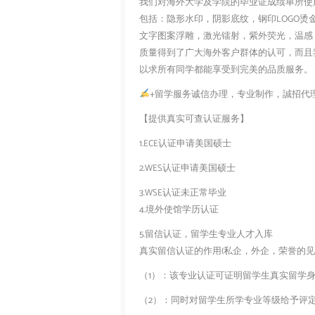
我们对海外大学及学院的毕业证成绩单所使
包括：隐形水印，阴影底纹，钢印LOGO烫
文字图案浮雕，激光镭射，紫外荧光，温感
质量得到了广大海外客户群体的认可，而且
以求所有同学都能享受到完美的品质服务。
+留学服务诚信办理，专业制作，誠招代
【提供真实可查认证服务】
1.ECE认证申请美国硕士
2.WES认证申请美国硕士
3.WSE认证未正常毕业
4.境外使馆学历认证
5.留信认证，留学生专业人才入库
真实留信认证的作用(私企，外企，荣誉的见证
（1）：该专业认证可证明留学生真实留学
（2）：同时对留学生所学专业等级给予评