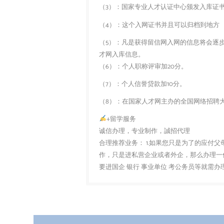
（3）：国家专业人才认证中心颁发入库证
（4）：这个入网证书并且可以归档到地方
（5）：凡是获得留信网入网的信息将会逐
才网入库信息。
（6）：个人职称评审加20分。
（7）：个人信誉贷款加10分。
（8）：在国家人才网主办的全国网络招聘大
+留学服务
诚信办理，专业制作，誠招代理
合理推荐业务： 1.如果您只是为了的应付
作，只是进私营企业或者外企，那么办理一份
要进国企 银行 事业单位 考公务员等就需