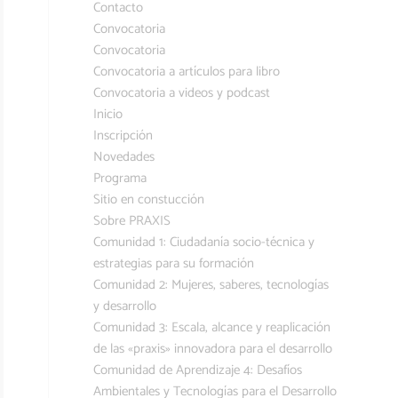
Contacto
Convocatoria
Convocatoria
Convocatoria a artículos para libro
Convocatoria a videos y podcast
Inicio
Inscripción
Novedades
Programa
Sitio en constucción
Sobre PRAXIS
Comunidad 1: Ciudadanía socio-técnica y
estrategias para su formación
Comunidad 2: Mujeres, saberes, tecnologías
y desarrollo
Comunidad 3: Escala, alcance y reaplicación
de las «praxis» innovadora para el desarrollo
Comunidad de Aprendizaje 4: Desafíos
Ambientales y Tecnologías para el Desarrollo