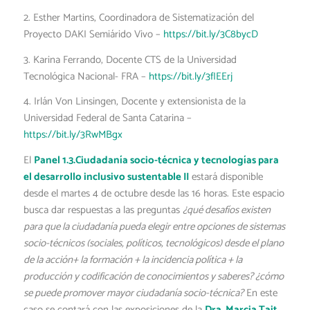
2. Esther Martins, Coordinadora de Sistematización del
Proyecto DAKI Semiárido Vivo –
https://bit.ly/3C8bycD
3. Karina Ferrando, Docente CTS de la Universidad
Tecnológica Nacional- FRA –
https://bit.ly/3fIEErj
4. Irlán Von Linsingen, Docente y extensionista de la
Universidad Federal de Santa Catarina –
https://bit.ly/3RwMBgx
El
Panel 1.3.Ciudadanía socio-técnica y tecnologías para
el desarrollo inclusivo sustentable II
estará disponible
desde el martes 4 de octubre desde las 16 horas. Este espacio
busca dar respuestas a las preguntas
¿qué desafíos existen
para que la ciudadanía pueda elegir entre opciones de sistemas
socio-técnicos (sociales, políticos, tecnológicos) desde el plano
de la acción+ la formación + la incidencia política + la
producción y codificación de conocimientos y saberes? ¿cómo
se puede promover mayor ciudadanía socio-técnica?
En este
caso se contará con las exposiciones de la
Dra. Marcia Tait
,